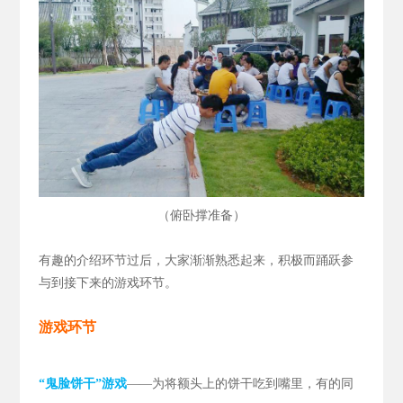
（
）
俯卧撑准备
有趣的介绍环节过后，大家渐渐熟悉起来，积极而踊跃参
与到接下来的游戏环节。
游戏环节
“鬼脸饼干”游戏
——为将额头上的饼干吃到嘴里，有的同