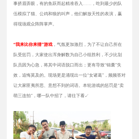
事挤眉弄眼，有的鱼跃而起精准吞入……，吃到最少的队
伍模拟了猫、公鸡和狼的叫声，他们解放天性的表演，赢
得现场观众阵阵掌声。
“我来比你来猜”游戏
，气氛更加激烈，为了不让自己所在
队受惩罚，大家使出浑身解数为自己小组胜利，不少比划
队员因为心急，将其中词语脱口而出；更有导致“锦囊”失
效，追悔莫及的。现场更是涌现出一位“女诸葛”，频频答对
让大家匪夷所思、意想不到的词语。本轮游戏的惩罚是“卖
萌三连拍”，哪一队中招了，请往下看↙