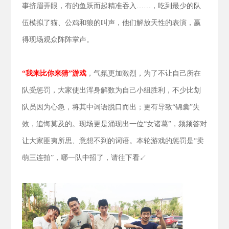
事挤眉弄眼，有的鱼跃而起精准吞入……，吃到最少的队
伍模拟了猫、公鸡和狼的叫声，他们解放天性的表演，赢
得现场观众阵阵掌声。
“我来比你来猜”游戏
，气氛更加激烈，为了不让自己所在
队受惩罚，大家使出浑身解数为自己小组胜利，不少比划
队员因为心急，将其中词语脱口而出；更有导致“锦囊”失
效，追悔莫及的。现场更是涌现出一位“女诸葛”，频频答对
让大家匪夷所思、意想不到的词语。本轮游戏的惩罚是“卖
萌三连拍”，哪一队中招了，请往下看↙