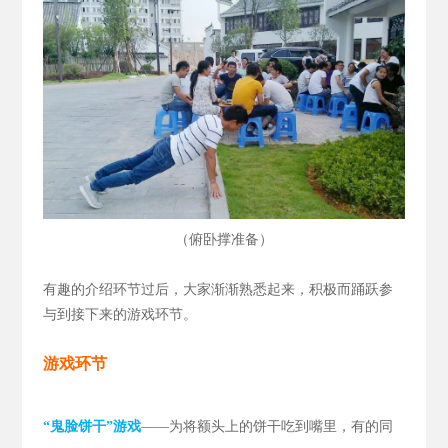
（
）
俯卧撑准备
有趣的介绍环节过后，大家渐渐熟悉起来，积极而踊跃参
与到接下来的游戏环节。
游戏环节
“鬼脸饼干”游戏
——为将额头上的饼干吃到嘴里，有的同