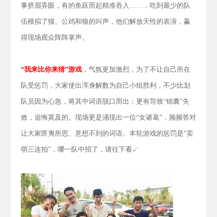
事挤眉弄眼，有的鱼跃而起精准吞入……，吃到最少的队
伍模拟了猫、公鸡和狼的叫声，他们解放天性的表演，赢
得现场观众阵阵掌声。
“我来比你来猜”游戏
，气氛更加激烈，为了不让自己所在
队受惩罚，大家使出浑身解数为自己小组胜利，不少比划
队员因为心急，将其中词语脱口而出；更有导致“锦囊”失
效，追悔莫及的。现场更是涌现出一位“女诸葛”，频频答对
让大家匪夷所思、意想不到的词语。本轮游戏的惩罚是“卖
萌三连拍”，哪一队中招了，请往下看↙