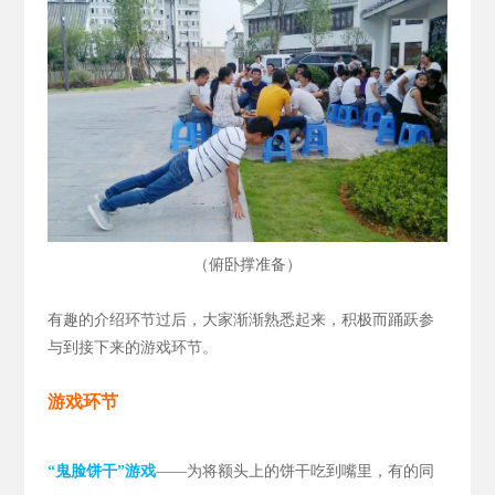
（
）
俯卧撑准备
有趣的介绍环节过后，大家渐渐熟悉起来，积极而踊跃参
与到接下来的游戏环节。
游戏环节
“鬼脸饼干”游戏
——为将额头上的饼干吃到嘴里，有的同