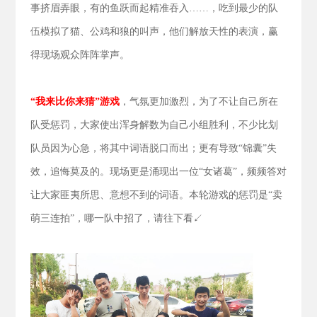
事挤眉弄眼，有的鱼跃而起精准吞入……，吃到最少的队
伍模拟了猫、公鸡和狼的叫声，他们解放天性的表演，赢
得现场观众阵阵掌声。
“我来比你来猜”游戏
，气氛更加激烈，为了不让自己所在
队受惩罚，大家使出浑身解数为自己小组胜利，不少比划
队员因为心急，将其中词语脱口而出；更有导致“锦囊”失
效，追悔莫及的。现场更是涌现出一位“女诸葛”，频频答对
让大家匪夷所思、意想不到的词语。本轮游戏的惩罚是“卖
萌三连拍”，哪一队中招了，请往下看↙