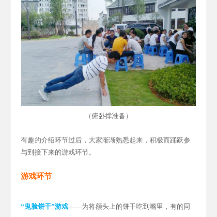
（
）
俯卧撑准备
有趣的介绍环节过后，大家渐渐熟悉起来，积极而踊跃参
与到接下来的游戏环节。
游戏环节
“鬼脸饼干”游戏
——为将额头上的饼干吃到嘴里，有的同