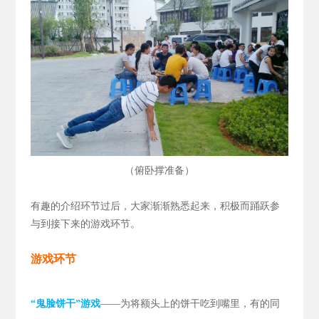
（
）
俯卧撑准备
有趣的介绍环节过后，大家渐渐熟悉起来，积极而踊跃参
与到接下来的游戏环节。
游戏环节
“鬼脸饼干”游戏
——为将额头上的饼干吃到嘴里，有的同