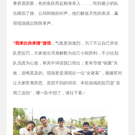
事挤眉弄眼，有的鱼跃而起精准吞入……，吃到最少的队
伍模拟了猫、公鸡和狼的叫声，他们解放天性的表演，赢
得现场观众阵阵掌声。
“我来比你来猜”游戏
，气氛更加激烈，为了不让自己所在
队受惩罚，大家使出浑身解数为自己小组胜利，不少比划
队员因为心急，将其中词语脱口而出；更有导致“锦囊”失
效，追悔莫及的。现场更是涌现出一位“女诸葛”，频频答对
让大家匪夷所思、意想不到的词语。本轮游戏的惩罚是“卖
萌三连拍”，哪一队中招了，请往下看↙