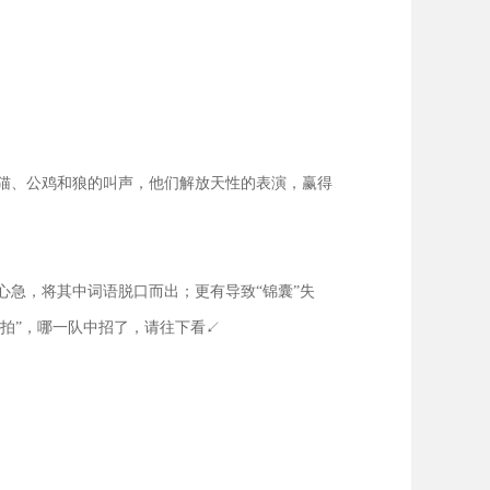
猫、公鸡和狼的叫声，他们解放天性的表演，赢得
急，将其中词语脱口而出；更有导致“锦囊”失
拍”，哪一队中招了，请往下看↙