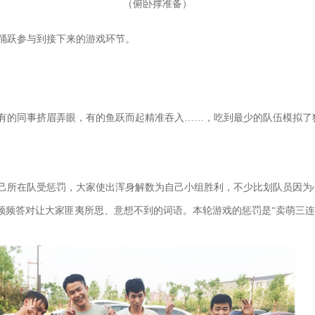
（
）
俯卧撑准备
踊跃参与到接下来的游戏环节。
有的同事挤眉弄眼，有的鱼跃而起精准吞入……，吃到最少的队伍模拟了
己所在队受惩罚，大家使出浑身解数为自己小组胜利，不少比划队员因为心
频频答对让大家匪夷所思、意想不到的词语。本轮游戏的惩罚是“卖萌三连