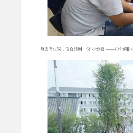
每当有失误，便会领到一份“小惊喜”——10个俯卧