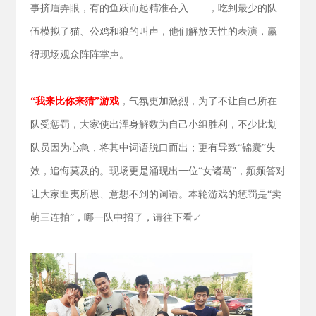
事挤眉弄眼，有的鱼跃而起精准吞入……，吃到最少的队
伍模拟了猫、公鸡和狼的叫声，他们解放天性的表演，赢
得现场观众阵阵掌声。
“我来比你来猜”游戏
，气氛更加激烈，为了不让自己所在
队受惩罚，大家使出浑身解数为自己小组胜利，不少比划
队员因为心急，将其中词语脱口而出；更有导致“锦囊”失
效，追悔莫及的。现场更是涌现出一位“女诸葛”，频频答对
让大家匪夷所思、意想不到的词语。本轮游戏的惩罚是“卖
萌三连拍”，哪一队中招了，请往下看↙