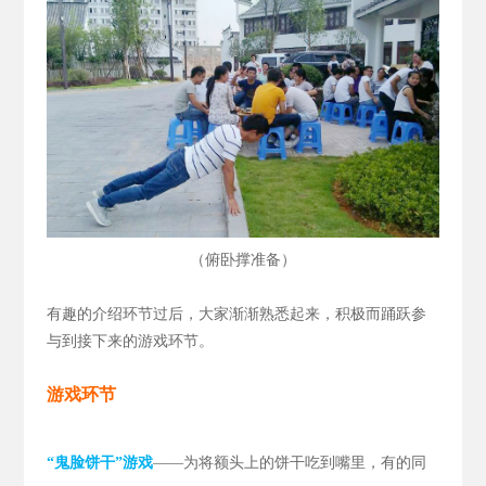
（
）
俯卧撑准备
有趣的介绍环节过后，大家渐渐熟悉起来，积极而踊跃参
与到接下来的游戏环节。
游戏环节
“鬼脸饼干”游戏
——为将额头上的饼干吃到嘴里，有的同