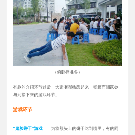
（
）
俯卧撑准备
有趣的介绍环节过后，大家渐渐熟悉起来，积极而踊跃参
与到接下来的游戏环节。
游戏环节
“鬼脸饼干”游戏
——为将额头上的饼干吃到嘴里，有的同