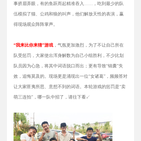
事挤眉弄眼，有的鱼跃而起精准吞入……，吃到最少的队
伍模拟了猫、公鸡和狼的叫声，他们解放天性的表演，赢
得现场观众阵阵掌声。
“我来比你来猜”游戏
，气氛更加激烈，为了不让自己所在
队受惩罚，大家使出浑身解数为自己小组胜利，不少比划
队员因为心急，将其中词语脱口而出；更有导致“锦囊”失
效，追悔莫及的。现场更是涌现出一位“女诸葛”，频频答对
让大家匪夷所思、意想不到的词语。本轮游戏的惩罚是“卖
萌三连拍”，哪一队中招了，请往下看↙