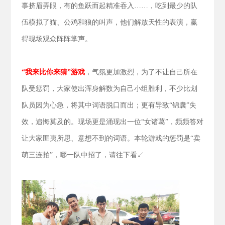
事挤眉弄眼，有的鱼跃而起精准吞入……，吃到最少的队
伍模拟了猫、公鸡和狼的叫声，他们解放天性的表演，赢
得现场观众阵阵掌声。
“我来比你来猜”游戏
，气氛更加激烈，为了不让自己所在
队受惩罚，大家使出浑身解数为自己小组胜利，不少比划
队员因为心急，将其中词语脱口而出；更有导致“锦囊”失
效，追悔莫及的。现场更是涌现出一位“女诸葛”，频频答对
让大家匪夷所思、意想不到的词语。本轮游戏的惩罚是“卖
萌三连拍”，哪一队中招了，请往下看↙