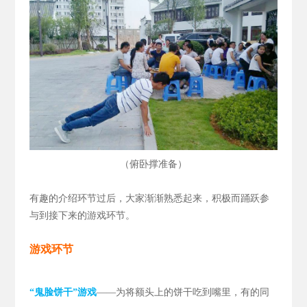
（
）
俯卧撑准备
有趣的介绍环节过后，大家渐渐熟悉起来，积极而踊跃参
与到接下来的游戏环节。
游戏环节
“鬼脸饼干”游戏
——为将额头上的饼干吃到嘴里，有的同