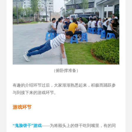
（
）
俯卧撑准备
有趣的介绍环节过后，大家渐渐熟悉起来，积极而踊跃参
与到接下来的游戏环节。
游戏环节
“鬼脸饼干”游戏
——为将额头上的饼干吃到嘴里，有的同