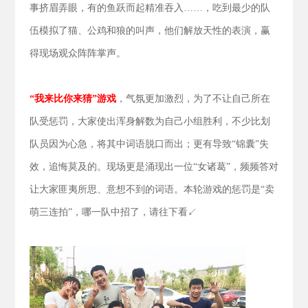
事挤眉弄眼，有的鱼跃而起精准吞入……，吃到最少的队
伍模拟了猫、公鸡和狼的叫声，他们解放天性的表演，赢
得现场观众阵阵掌声。
“我来比你来猜”游戏
，气氛更加激烈，为了不让自己所在
队受惩罚，大家使出浑身解数为自己小组胜利，不少比划
队员因为心急，将其中词语脱口而出；更有导致“锦囊”失
效，追悔莫及的。现场更是涌现出一位“女诸葛”，频频答对
让大家匪夷所思、意想不到的词语。本轮游戏的惩罚是“卖
萌三连拍”，哪一队中招了，请往下看↙