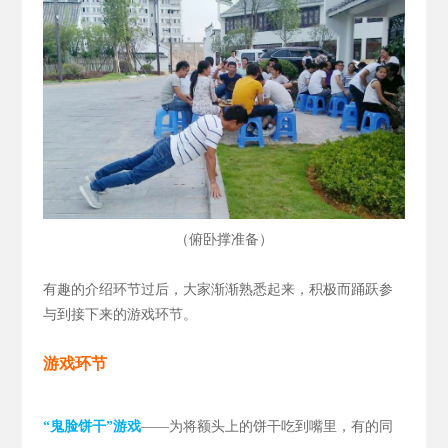
（
）
俯卧撑准备
有趣的介绍环节过后，大家渐渐熟悉起来，积极而踊跃参
与到接下来的游戏环节。
游戏环节
“鬼脸饼干”游戏
——为将额头上的饼干吃到嘴里，有的同