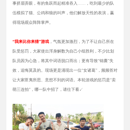
事挤眉弄眼，有的鱼跃而起精准吞入……，吃到最少的队
伍模拟了猫、公鸡和狼的叫声，他们解放天性的表演，赢
得现场观众阵阵掌声。
“我来比你来猜”游戏
，气氛更加激烈，为了不让自己所在
队受惩罚，大家使出浑身解数为自己小组胜利，不少比划
队员因为心急，将其中词语脱口而出；更有导致“锦囊”失
效，追悔莫及的。现场更是涌现出一位“女诸葛”，频频答对
让大家匪夷所思、意想不到的词语。本轮游戏的惩罚是“卖
萌三连拍”，哪一队中招了，请往下看↙