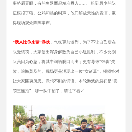
事挤眉弄眼，有的鱼跃而起精准吞入……，吃到最少的队
伍模拟了猫、公鸡和狼的叫声，他们解放天性的表演，赢
得现场观众阵阵掌声。
“我来比你来猜”游戏
，气氛更加激烈，为了不让自己所在
队受惩罚，大家使出浑身解数为自己小组胜利，不少比划
队员因为心急，将其中词语脱口而出；更有导致“锦囊”失
效，追悔莫及的。现场更是涌现出一位“女诸葛”，频频答对
让大家匪夷所思、意想不到的词语。本轮游戏的惩罚是“卖
萌三连拍”，哪一队中招了，请往下看↙