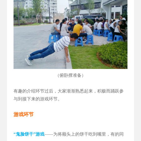
（
）
俯卧撑准备
有趣的介绍环节过后，大家渐渐熟悉起来，积极而踊跃参
与到接下来的游戏环节。
游戏环节
“鬼脸饼干”游戏
——为将额头上的饼干吃到嘴里，有的同