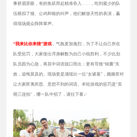
事挤眉弄眼，有的鱼跃而起精准吞入……，吃到最少的队
伍模拟了猫、公鸡和狼的叫声，他们解放天性的表演，赢
得现场观众阵阵掌声。
“我来比你来猜”游戏
，气氛更加激烈，为了不让自己所在
队受惩罚，大家使出浑身解数为自己小组胜利，不少比划
队员因为心急，将其中词语脱口而出；更有导致“锦囊”失
效，追悔莫及的。现场更是涌现出一位“女诸葛”，频频答对
让大家匪夷所思、意想不到的词语。本轮游戏的惩罚是“卖
萌三连拍”，哪一队中招了，请往下看↙