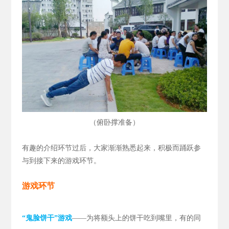
（
）
俯卧撑准备
有趣的介绍环节过后，大家渐渐熟悉起来，积极而踊跃参
与到接下来的游戏环节。
游戏环节
“鬼脸饼干”游戏
——为将额头上的饼干吃到嘴里，有的同