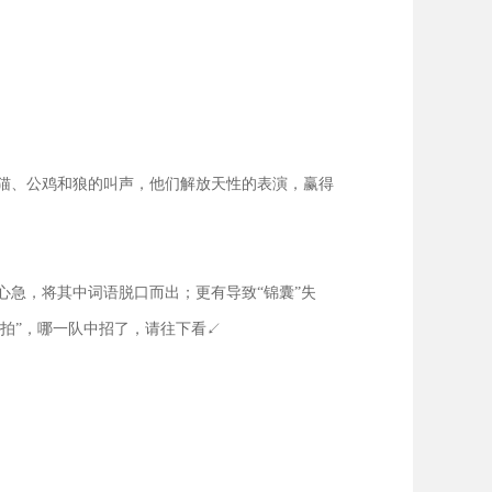
猫、公鸡和狼的叫声，他们解放天性的表演，赢得
急，将其中词语脱口而出；更有导致“锦囊”失
拍”，哪一队中招了，请往下看↙