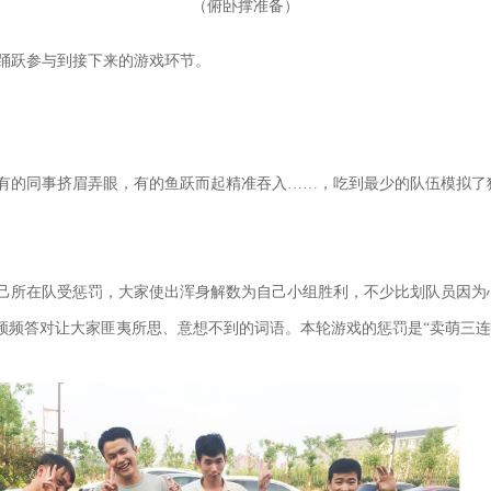
（
）
俯卧撑准备
踊跃参与到接下来的游戏环节。
有的同事挤眉弄眼，有的鱼跃而起精准吞入……，吃到最少的队伍模拟了
己所在队受惩罚，大家使出浑身解数为自己小组胜利，不少比划队员因为心
频频答对让大家匪夷所思、意想不到的词语。本轮游戏的惩罚是“卖萌三连