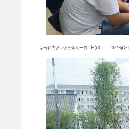
每当有失误，便会领到一份“小惊喜”——10个俯卧