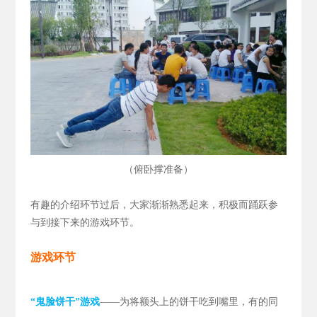
（
）
俯卧撑准备
有趣的介绍环节过后，大家渐渐熟悉起来，积极而踊跃参
与到接下来的游戏环节。
游戏环节
“鬼脸饼干”游戏
——为将额头上的饼干吃到嘴里，有的同