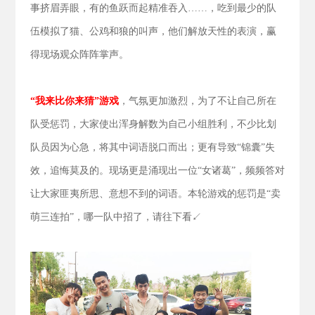
事挤眉弄眼，有的鱼跃而起精准吞入……，吃到最少的队
伍模拟了猫、公鸡和狼的叫声，他们解放天性的表演，赢
得现场观众阵阵掌声。
“我来比你来猜”游戏
，气氛更加激烈，为了不让自己所在
队受惩罚，大家使出浑身解数为自己小组胜利，不少比划
队员因为心急，将其中词语脱口而出；更有导致“锦囊”失
效，追悔莫及的。现场更是涌现出一位“女诸葛”，频频答对
让大家匪夷所思、意想不到的词语。本轮游戏的惩罚是“卖
萌三连拍”，哪一队中招了，请往下看↙