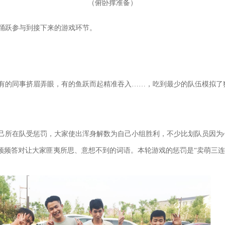
（
）
俯卧撑准备
踊跃参与到接下来的游戏环节。
有的同事挤眉弄眼，有的鱼跃而起精准吞入……，吃到最少的队伍模拟了
己所在队受惩罚，大家使出浑身解数为自己小组胜利，不少比划队员因为心
频频答对让大家匪夷所思、意想不到的词语。本轮游戏的惩罚是“卖萌三连