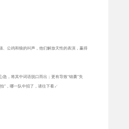
猫、公鸡和狼的叫声，他们解放天性的表演，赢得
急，将其中词语脱口而出；更有导致“锦囊”失
拍”，哪一队中招了，请往下看↙