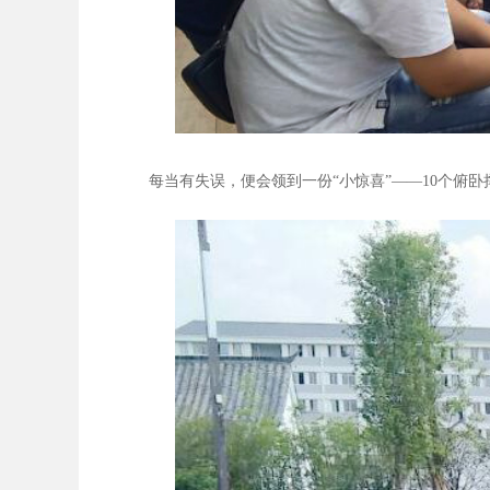
每当有失误，便会领到一份“小惊喜”——10个俯卧