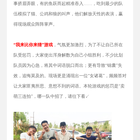
事挤眉弄眼，有的鱼跃而起精准吞入……，吃到最少的队
伍模拟了猫、公鸡和狼的叫声，他们解放天性的表演，赢
得现场观众阵阵掌声。
“我来比你来猜”游戏
，气氛更加激烈，为了不让自己所在
队受惩罚，大家使出浑身解数为自己小组胜利，不少比划
队员因为心急，将其中词语脱口而出；更有导致“锦囊”失
效，追悔莫及的。现场更是涌现出一位“女诸葛”，频频答对
让大家匪夷所思、意想不到的词语。本轮游戏的惩罚是“卖
萌三连拍”，哪一队中招了，请往下看↙