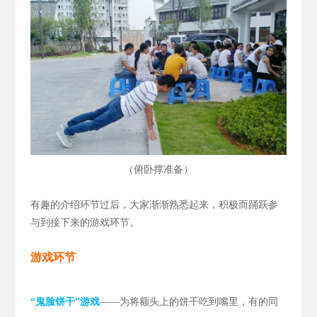
（
）
俯卧撑准备
有趣的介绍环节过后，大家渐渐熟悉起来，积极而踊跃参
与到接下来的游戏环节。
游戏环节
“鬼脸饼干”游戏
——为将额头上的饼干吃到嘴里，有的同