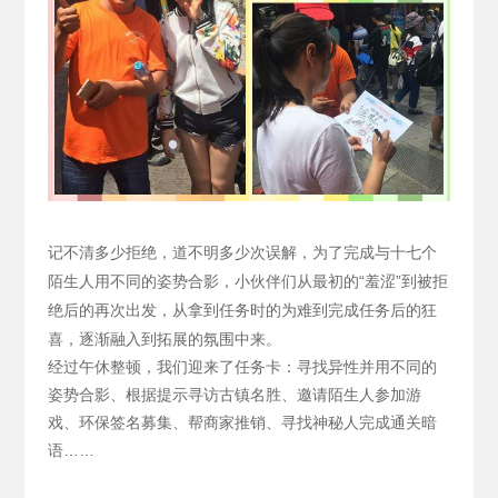
记不清多少拒绝，道不明多少次误解，为了完成与十七个
陌生人用不同的姿势合影，小伙伴们从最初的“羞涩”到被拒
绝后的再次出发，从拿到任务时的为难到完成任务后的狂
喜，逐渐融入到拓展的氛围中来。
经过午休整顿，我们迎来了任务卡：寻找异性并用不同的
姿势合影、根据提示寻访古镇名胜、邀请陌生人参加游
戏、环保签名募集、帮商家推销、寻找神秘人完成通关暗
语……