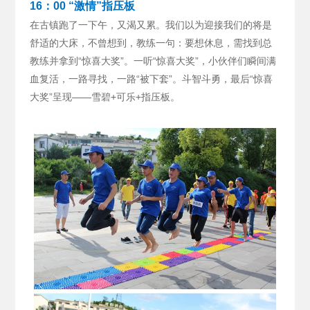
16：00 “激情”指压板
在古镇跑了一下午，又渴又累。我们以为迎接我们的将是
舒适的大床，不曾想到，教练一句：要想休息，需找到总
教练并拿到“惊喜大奖”。
一听“惊喜大奖”，小伙伴们瞬间满
血复活，一路寻找，一路“被下套”。斗智斗勇，最后“惊喜
大奖”呈现——雪碧+可乐+指压板。