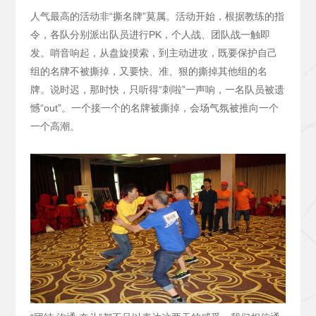
人气最高的活动非“撕名牌”莫属。活动开始，根据教练的指
令，各队分别派出队员进行PK，个人战、团队战一触即
发。哨音响起，从盘旋摸索，到主动进攻，既要保护自己
组的名牌不被撕掉，又要快、准、狠的撕掉其他组的名
牌。说时迟，那时快，只听得“刺啦”一声响，一名队员被遗
憾“out”。一个接一个的名牌被撕掉，会场气氛被推向一个
一个高潮。