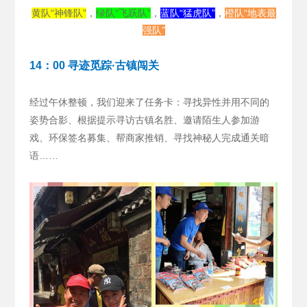
黄队“神锋队”
，
绿队“飞跃队”
，
蓝队“猛虎队”
，
橙队“地表最
强队”
14：00 寻迹觅踪·古镇闯关
经过午休整顿，我们迎来了任务卡：寻找异性并用不同的
姿势合影、根据提示寻访古镇名胜、邀请陌生人参加游
戏、环保签名募集、帮商家推销、寻找神秘人完成通关暗
语……