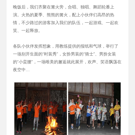
晚饭后，我们齐聚在篝火旁，合唱、独唱、舞蹈轮番上
演。火热的夏季、熊熊的篝火，配上小伙伴们高昂的热
情，不少路过的游客加入我们的队伍，一起游戏、一起欢
笑、一起释放。
各队小伙伴发挥想象，用教练提供的报纸和气球，举行了
一场别开生面的“时装秀”，女扮男装的“骑士”、男扮女装
的“小蛮腰”，一场唯美的邂逅就此展开，欢声、笑语飘荡在
夜空中…