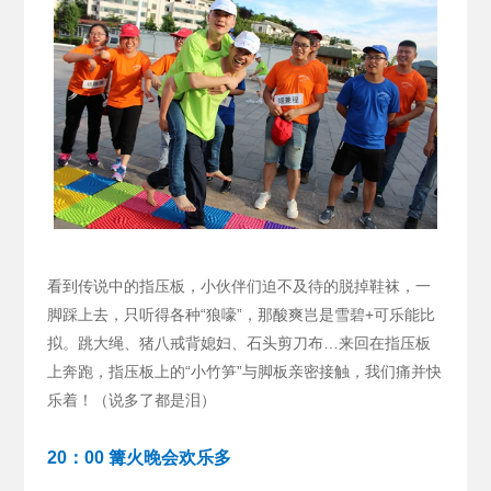
看到传说中的指压板，小伙伴们迫不及待的脱掉鞋袜，一
脚踩上去，只听得各种“狼嚎”，那酸爽岂是雪碧+可乐能比
拟。跳大绳、猪八戒背媳妇、石头剪刀布…来回在指压板
上奔跑，指压板上的“小竹笋”与脚板亲密接触，我们痛并快
乐着！（说多了都是泪）
20：00 篝火晚会欢乐多