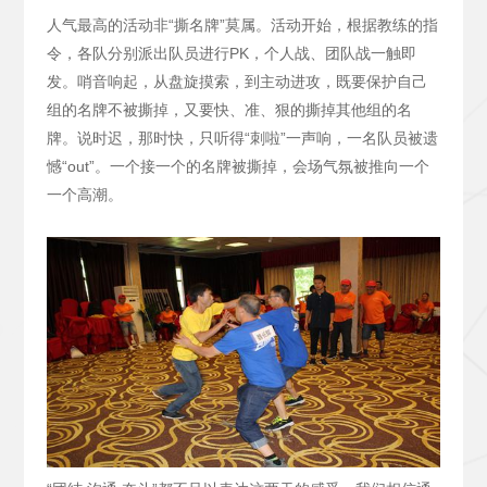
人气最高的活动非“撕名牌”莫属。活动开始，根据教练的指
令，各队分别派出队员进行PK，个人战、团队战一触即
发。哨音响起，从盘旋摸索，到主动进攻，既要保护自己
组的名牌不被撕掉，又要快、准、狠的撕掉其他组的名
牌。说时迟，那时快，只听得“刺啦”一声响，一名队员被遗
憾“out”。一个接一个的名牌被撕掉，会场气氛被推向一个
一个高潮。