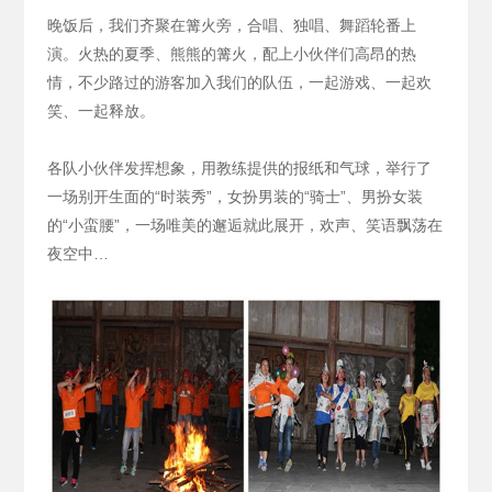
晚饭后，我们齐聚在篝火旁，合唱、独唱、舞蹈轮番上
演。火热的夏季、熊熊的篝火，配上小伙伴们高昂的热
情，不少路过的游客加入我们的队伍，一起游戏、一起欢
笑、一起释放。
各队小伙伴发挥想象，用教练提供的报纸和气球，举行了
一场别开生面的“时装秀”，女扮男装的“骑士”、男扮女装
的“小蛮腰”，一场唯美的邂逅就此展开，欢声、笑语飘荡在
夜空中…