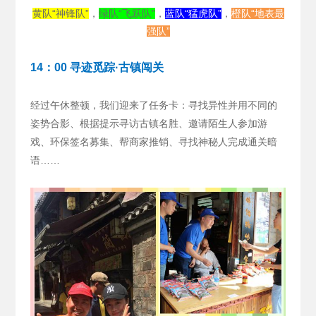
黄队“神锋队”
，
绿队“飞跃队”
，
蓝队“猛虎队”
，
橙队“地表最
强队”
14：00 寻迹觅踪·古镇闯关
经过午休整顿，我们迎来了任务卡：寻找异性并用不同的
姿势合影、根据提示寻访古镇名胜、邀请陌生人参加游
戏、环保签名募集、帮商家推销、寻找神秘人完成通关暗
语……