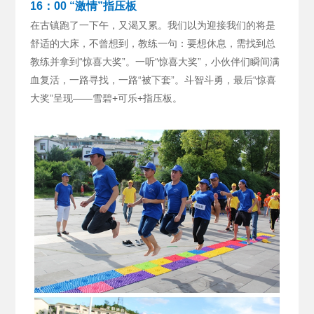
16：00 “激情”指压板
在古镇跑了一下午，又渴又累。我们以为迎接我们的将是
舒适的大床，不曾想到，教练一句：要想休息，需找到总
教练并拿到“惊喜大奖”。
一听“惊喜大奖”，小伙伴们瞬间满
血复活，一路寻找，一路“被下套”。斗智斗勇，最后“惊喜
大奖”呈现——雪碧+可乐+指压板。