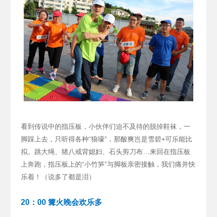
看到传说中的指压板，小伙伴们迫不及待的脱掉鞋袜，一
脚踩上去，只听得各种“狼嚎”，那酸爽岂是雪碧+可乐能比
拟。跳大绳、猪八戒背媳妇、石头剪刀布…来回在指压板
上奔跑，指压板上的“小竹笋”与脚板亲密接触，我们痛并快
乐着！（说多了都是泪）
20：00 篝火晚会欢乐多