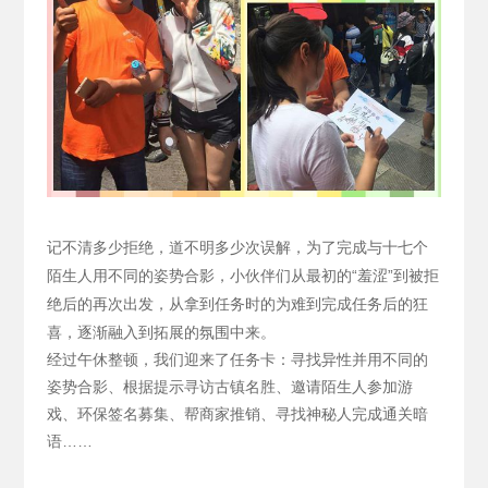
记不清多少拒绝，道不明多少次误解，为了完成与十七个
陌生人用不同的姿势合影，小伙伴们从最初的“羞涩”到被拒
绝后的再次出发，从拿到任务时的为难到完成任务后的狂
喜，逐渐融入到拓展的氛围中来。
经过午休整顿，我们迎来了任务卡：寻找异性并用不同的
姿势合影、根据提示寻访古镇名胜、邀请陌生人参加游
戏、环保签名募集、帮商家推销、寻找神秘人完成通关暗
语……