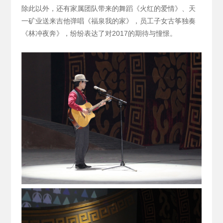
除此以外，还有家属团队带来的舞蹈《火红的爱情》、天
一矿业送来吉他弹唱《福泉我的家》，员工子女古筝独奏
《林冲夜奔》，纷纷表达了对2017的期待与憧憬。