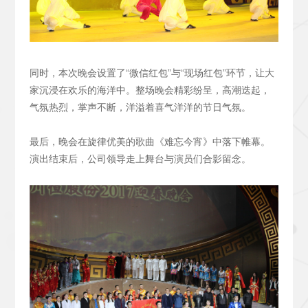
同时，本次晚会设置了“微信红包”与“现场红包”环节，让大
家沉浸在欢乐的海洋中。整场晚会精彩纷呈，高潮迭起，
气氛热烈，掌声不断，洋溢着喜气洋洋的节日气氛。
最后，晚会在旋律优美的歌曲《难忘今宵》中落下帷幕。
演出结束后，公司领导走上舞台与演员们合影留念。