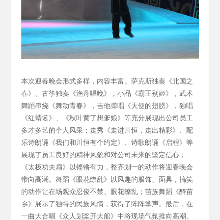
本次迎春晚会形式多样，内容丰富。萨克斯独奏《北国之
春》、古筝独奏《渔舟唱晚》，小品《霸王别姬》，武术
舞蹈串烧《舞动青春》，吉他弹唱《天使的翅膀》，独唱
《红蜻蜓》、《秋叶黄了想爹娘》等充分展现出公司员工
多才多艺的个人风采；走秀《走进川恒，走出精彩》、配
乐诗朗诵《我们和川恒有个约定》、诗歌朗诵《启程》等
展现了员工良好的精神风貌和对公司未来的坚定信心；
《太极功夫扇》以铿锵有力，整齐划一的动作将迎春晚会
带向高潮。舞蹈《眼花缭乱》以风趣的服饰、面具，搞笑
的动作让在场观众忍俊不禁、眼花缭乱；苗族舞蹈《醉苗
乡》展示了独特的民族风情，获得了阵阵掌声。最后，在
一曲大合唱《众人划桨开大船》中将现场气氛推向高潮。