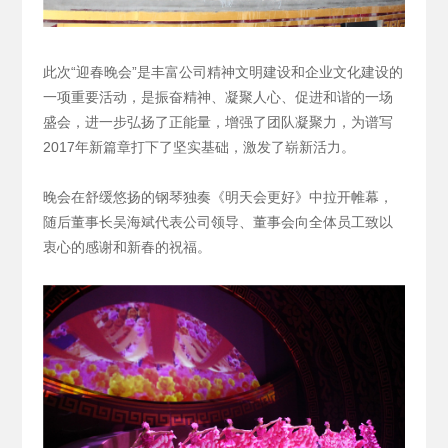
此次“迎春晚会”是丰富公司精神文明建设和企业文化建设的
一项重要活动，是振奋精神、凝聚人心、促进和谐的一场
盛会，进一步弘扬了正能量，增强了团队凝聚力，为谱写
2017年新篇章打下了坚实基础，激发了崭新活力。
晚会在舒缓悠扬的钢琴独奏《明天会更好》中拉开帷幕，
随后董事长吴海斌代表公司领导、董事会向全体员工致以
衷心的感谢和新春的祝福。