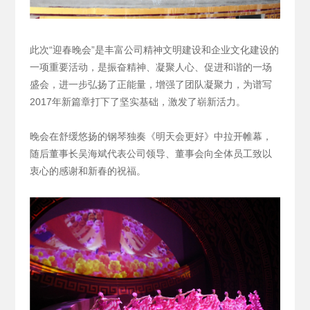
此次“迎春晚会”是丰富公司精神文明建设和企业文化建设的
一项重要活动，是振奋精神、凝聚人心、促进和谐的一场
盛会，进一步弘扬了正能量，增强了团队凝聚力，为谱写
2017年新篇章打下了坚实基础，激发了崭新活力。
晚会在舒缓悠扬的钢琴独奏《明天会更好》中拉开帷幕，
随后董事长吴海斌代表公司领导、董事会向全体员工致以
衷心的感谢和新春的祝福。