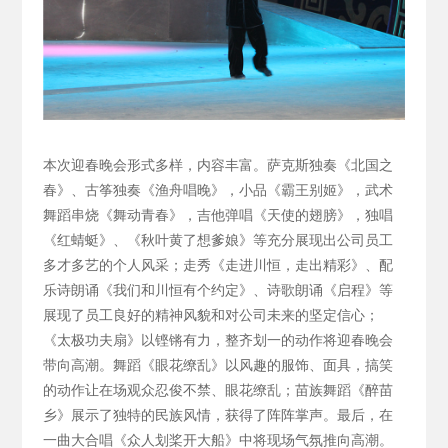
本次迎春晚会形式多样，内容丰富。萨克斯独奏《北国之
春》、古筝独奏《渔舟唱晚》，小品《霸王别姬》，武术
舞蹈串烧《舞动青春》，吉他弹唱《天使的翅膀》，独唱
《红蜻蜓》、《秋叶黄了想爹娘》等充分展现出公司员工
多才多艺的个人风采；走秀《走进川恒，走出精彩》、配
乐诗朗诵《我们和川恒有个约定》、诗歌朗诵《启程》等
展现了员工良好的精神风貌和对公司未来的坚定信心；
《太极功夫扇》以铿锵有力，整齐划一的动作将迎春晚会
带向高潮。舞蹈《眼花缭乱》以风趣的服饰、面具，搞笑
的动作让在场观众忍俊不禁、眼花缭乱；苗族舞蹈《醉苗
乡》展示了独特的民族风情，获得了阵阵掌声。最后，在
一曲大合唱《众人划桨开大船》中将现场气氛推向高潮。