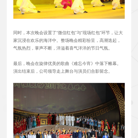
同时，本次晚会设置了“微信红包”与“现场红包”环节，让大
家沉浸在欢乐的海洋中。整场晚会精彩纷呈，高潮迭起，
气氛热烈，掌声不断，洋溢着喜气洋洋的节日气氛。
最后，晚会在旋律优美的歌曲《难忘今宵》中落下帷幕。
演出结束后，公司领导走上舞台与演员们合影留念。