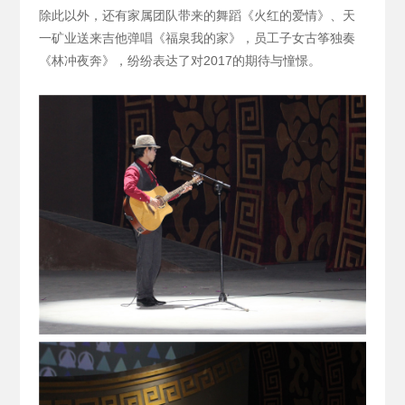
除此以外，还有家属团队带来的舞蹈《火红的爱情》、天
一矿业送来吉他弹唱《福泉我的家》，员工子女古筝独奏
《林冲夜奔》，纷纷表达了对2017的期待与憧憬。