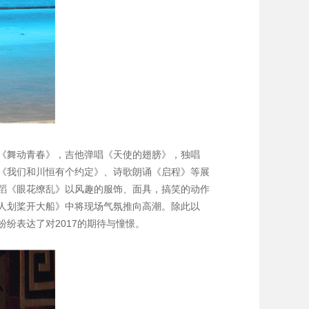
《舞动青春》，吉他弹唱《天使的翅膀》，独唱
《我们和川恒有个约定》、诗歌朗诵《启程》等展
蹈《眼花缭乱》以风趣的服饰、面具，搞笑的动作
人划桨开大船》中将现场气氛推向高潮。除此以
纷表达了对2017的期待与憧憬。