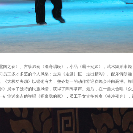
北国之春》、古筝独奏《渔舟唱晚》，小品《霸王别姬》，武术舞蹈串烧
司员工多才多艺的个人风采；走秀《走进川恒，走出精彩》、配乐诗朗诵
；《太极功夫扇》以铿锵有力，整齐划一的动作将迎春晚会带向高潮。舞
乡》展示了独特的民族风情，获得了阵阵掌声。最后，在一曲大合唱《众
一矿业送来吉他弹唱《福泉我的家》，员工子女古筝独奏《林冲夜奔》，纷