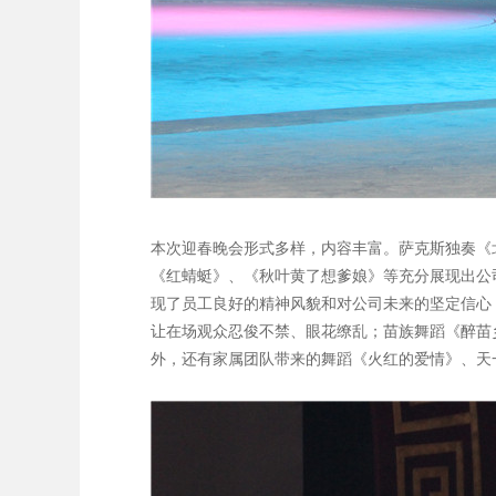
本次迎春晚会形式多样，内容丰富。萨克斯独奏《
《红蜻蜓》、《秋叶黄了想爹娘》等充分展现出公
现了员工良好的精神风貌和对公司未来的坚定信心
让在场观众忍俊不禁、眼花缭乱；苗族舞蹈《醉苗
外，还有家属团队带来的舞蹈《火红的爱情》、天