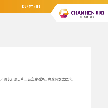
EN
/
PT
/
ES
、生产部长张凌云和工会主席潘鸿出席股份发放仪式。