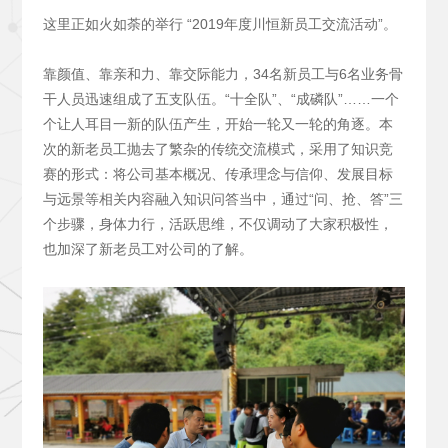
这里正如火如荼的举行 “2019年度川恒新员工交流活动”。
靠颜值、靠亲和力、靠交际能力，34名新员工与6名业务骨
干人员迅速组成了五支队伍。“十全队”、“成磷队”……一个
个让人耳目一新的队伍产生，开始一轮又一轮的角逐。本
次的新老员工抛去了繁杂的传统交流模式，采用了知识竞
赛的形式：将公司基本概况、传承理念与信仰、发展目标
与远景等相关内容融入知识问答当中，通过“问、抢、答”三
个步骤，身体力行，活跃思维，不仅调动了大家积极性，
也加深了新老员工对公司的了解。