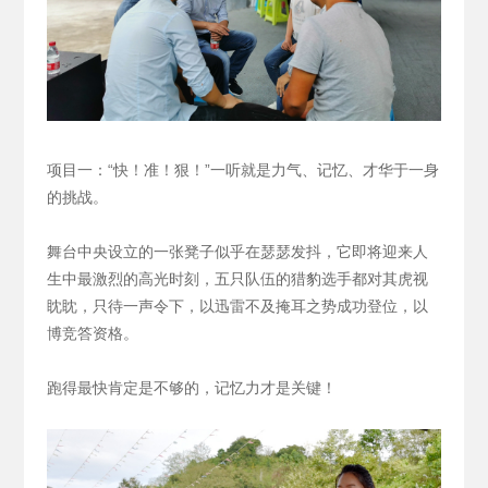
项目一：“快！准！狠！”一听就是力气、记忆、才华于一身
的挑战。
舞台中央设立的一张凳子似乎在瑟瑟发抖，它即将迎来人
生中最激烈的高光时刻，五只队伍的猎豹选手都对其虎视
眈眈，只待一声令下，以迅雷不及掩耳之势成功登位，以
博竞答资格。
跑得最快肯定是不够的，记忆力才是关键！