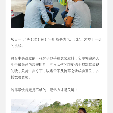
项目一：“快！准！狠！”一听就是力气、记忆、才华于一身
的挑战。
舞台中央设立的一张凳子似乎在瑟瑟发抖，它即将迎来人
生中最激烈的高光时刻，五只队伍的猎豹选手都对其虎视
眈眈，只待一声令下，以迅雷不及掩耳之势成功登位，以
博竞答资格。
跑得最快肯定是不够的，记忆力才是关键！