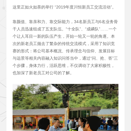
这里正如火如荼的举行 “2019年度川恒新员工交流活动”。
靠颜值、靠亲和力、靠交际能力，34名新员工与6名业务骨
干人员迅速组成了五支队伍。“十全队”、“成磷队”……一个
个让人耳目一新的队伍产生，开始一轮又一轮的角逐。本
次的新老员工抛去了繁杂的传统交流模式，采用了知识竞
赛的形式：将公司基本概况、传承理念与信仰、发展目标
与远景等相关内容融入知识问答当中，通过“问、抢、答”三
个步骤，身体力行，活跃思维，不仅调动了大家积极性，
也加深了新老员工对公司的了解。