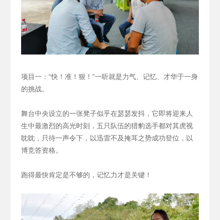
项目一：“快！准！狠！”一听就是力气、记忆、才华于一身
的挑战。
舞台中央设立的一张凳子似乎在瑟瑟发抖，它即将迎来人
生中最激烈的高光时刻，五只队伍的猎豹选手都对其虎视
眈眈，只待一声令下，以迅雷不及掩耳之势成功登位，以
博竞答资格。
跑得最快肯定是不够的，记忆力才是关键！