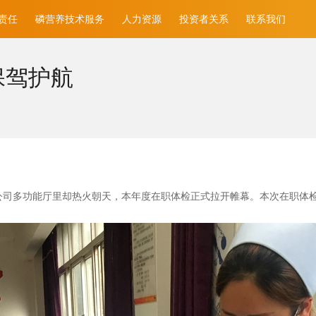
责任
磷营养技术服务
人力资源
投资者关系
联系我们
保驾护航
公司多功能厅里却热火朝天，本年度在职体检正式拉开帷幕。本次在职体检时