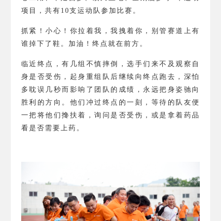
项目，共有
10
支运动队参加比赛。
抓紧！小心！你拉着我，我拽着你，别管赛道上有
谁掉下了鞋。加油！终点就在前方。
临近终点，有几组不慎摔倒，选手们来不及观察自
身是否受伤，起身重组队后继续向终点跑去，深怕
多耽误几秒而影响了团队的成绩，永远把身姿驰向
胜利的方向。他们冲过终点的一刻，等待的队友便
一把将他们搀扶着，询问是否受伤，或是拿着药品
看是否需要上药。