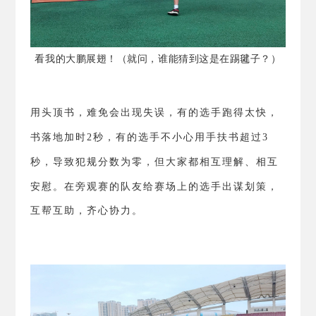
看我的大鹏展翅！（就问，谁能猜到这是在踢毽子？）
用头顶书，难免会出现失误，有的选手跑得太快，
书落地加时
2
秒，有的选手不小心用手扶书超过
3
秒，导致犯规分数为零，但大家都相互理解、相互
安慰。
在旁观赛的队友给赛场上的选手出谋划策，
互帮互助，齐心协力。