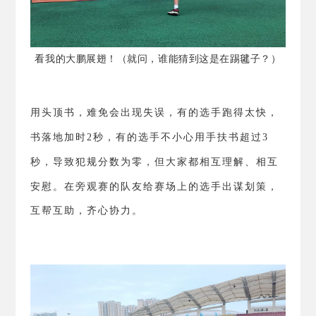
看我的大鹏展翅！（就问，谁能猜到这是在踢毽子？）
用头顶书，难免会出现失误，有的选手跑得太快，
书落地加时
2
秒，有的选手不小心用手扶书超过
3
秒，导致犯规分数为零，但大家都相互理解、相互
安慰。
在旁观赛的队友给赛场上的选手出谋划策，
互帮互助，齐心协力。