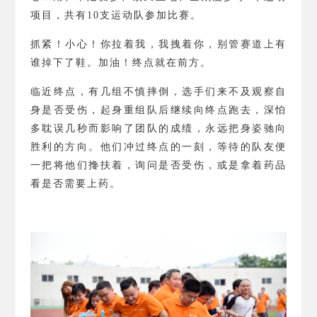
项目，共有
10
支运动队参加比赛。
抓紧！小心！你拉着我，我拽着你，别管赛道上有
谁掉下了鞋。加油！终点就在前方。
临近终点，有几组不慎摔倒，选手们来不及观察自
身是否受伤，起身重组队后继续向终点跑去，深怕
多耽误几秒而影响了团队的成绩，永远把身姿驰向
胜利的方向。他们冲过终点的一刻，等待的队友便
一把将他们搀扶着，询问是否受伤，或是拿着药品
看是否需要上药。