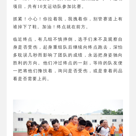
项目，共有
10
支运动队参加比赛。
抓紧！小心！你拉着我，我拽着你，别管赛道上有
谁掉下了鞋。加油！终点就在前方。
临近终点，有几组不慎摔倒，选手们来不及观察自
身是否受伤，起身重组队后继续向终点跑去，深怕
多耽误几秒而影响了团队的成绩，永远把身姿驰向
胜利的方向。他们冲过终点的一刻，等待的队友便
一把将他们搀扶着，询问是否受伤，或是拿着药品
看是否需要上药。