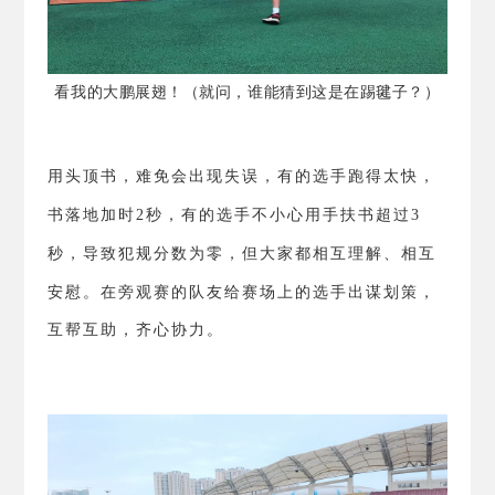
看我的大鹏展翅！（就问，谁能猜到这是在踢毽子？）
用头顶书，难免会出现失误，有的选手跑得太快，
书落地加时
2
秒，有的选手不小心用手扶书超过
3
秒，导致犯规分数为零，但大家都相互理解、相互
安慰。
在旁观赛的队友给赛场上的选手出谋划策，
互帮互助，齐心协力。