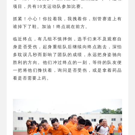
项目，共有
10
支运动队参加比赛。
抓紧！小心！你拉着我，我拽着你，别管赛道上有
谁掉下了鞋。加油！终点就在前方。
临近终点，有几组不慎摔倒，选手们来不及观察自
身是否受伤，起身重组队后继续向终点跑去，深怕
多耽误几秒而影响了团队的成绩，永远把身姿驰向
胜利的方向。他们冲过终点的一刻，等待的队友便
一把将他们搀扶着，询问是否受伤，或是拿着药品
看是否需要上药。