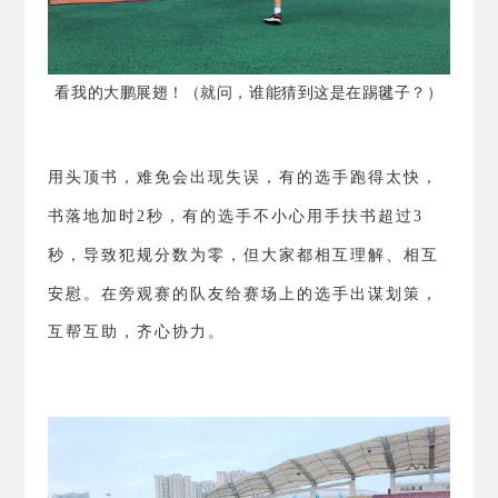
看我的大鹏展翅！（就问，谁能猜到这是在踢毽子？）
用头顶书，难免会出现失误，有的选手跑得太快，
书落地加时
2
秒，有的选手不小心用手扶书超过
3
秒，导致犯规分数为零，但大家都相互理解、相互
安慰。
在旁观赛的队友给赛场上的选手出谋划策，
互帮互助，齐心协力。