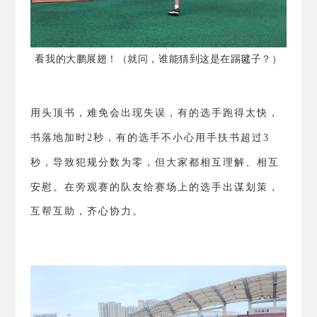
看我的大鹏展翅！（就问，谁能猜到这是在踢毽子？）
用头顶书，难免会出现失误，有的选手跑得太快，
书落地加时
2
秒，有的选手不小心用手扶书超过
3
秒，导致犯规分数为零，但大家都相互理解、相互
安慰。
在旁观赛的队友给赛场上的选手出谋划策，
互帮互助，齐心协力。