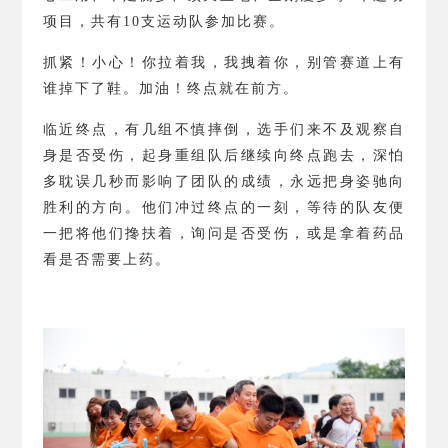
项目，共有
10
支运动队参加比赛。
抓紧！小心！你拉着我，我拽着你，别管赛道上有
谁掉下了鞋。加油！终点就在前方。
临近终点，有几组不慎摔倒，选手们来不及观察自
身是否受伤，起身重组队后继续向终点跑去，深怕
多耽误几秒而影响了团队的成绩，永远把身姿驰向
胜利的方向。他们冲过终点的一刻，等待的队友便
一把将他们搀扶着，询问是否受伤，或是拿着药品
看是否需要上药。