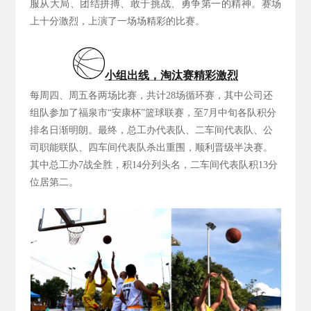
服从大局、团结拼搏、敢于挑战、勇争第一的精神。赛场
上十分激烈，上演了一场场精彩的比赛。
小组出线，淘汰赛精彩激烈
每周四、周五各两场比赛，共计
28
场循环赛，其中公司还
组队参加了福泉市“安康杯”篮球联赛，至
7
月中旬各队积分
排名日渐明朗。最终，总工办代表队、二车间代表队、公
司职能联队、四车间代表队杀出重围，顺利晋级半决赛。
其中总工办
7
战全胜，积
14
分列头名，二车间代表队积
13
分
位居第二。