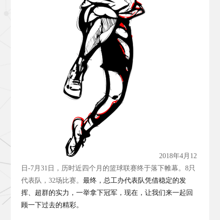
2018
年
4
月
12
日
-7
月
31
日，历时近四个月的篮球联赛终于落下帷幕。
8
只
代表队，
32
场比赛。
最终，总工办代表队凭借稳定的发
挥、超群的实力，一举拿下冠军，现在，让我们来一起回
顾一下过去的精彩。