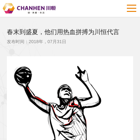
春末到盛夏，他们用热血拼搏为川恒代言
发布时间：2018年，07月31日