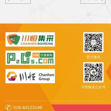
官方微信
川恒集采公众号
028-83123199