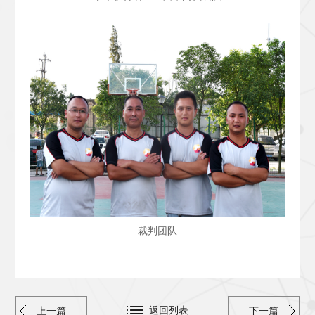
裁判团队
返回列表
上一篇
下一篇