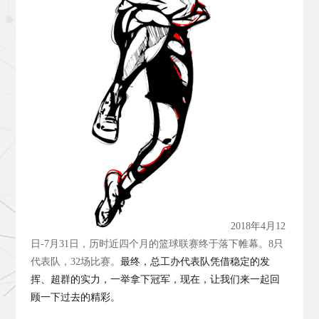
2018
年
4
月
12
日
-7
月
31
日，历时近四个月的篮球联赛终于落下帷幕。
8
只
代表队，
32
场比赛。
最终，总工办代表队凭借稳定的发
挥、超群的实力，一举拿下冠军，现在，让我们来一起回
顾一下过去的精彩。