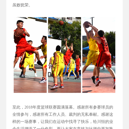
虽败犹荣。
至此，2018年度篮球联赛圆满落幕。感谢所有参赛球员的
全情参与，感谢所有工作人员、裁判的无私奉献。感谢这
样的一场赛事，让我们在运动中找寻了快乐，给川恒的业
余生活增添了一分色彩，更让大家在竞技与比拼中更加熟