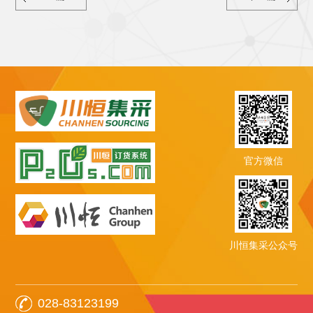
官方微信
川恒集采公众号
028-83123199