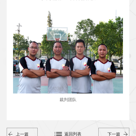
裁判团队
返回列表
上一篇
下一篇