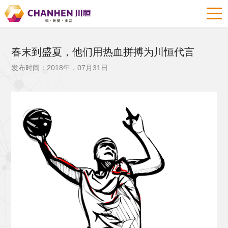
春末到盛夏，他们用热血拼搏为川恒代言
发布时间：2018年，07月31日