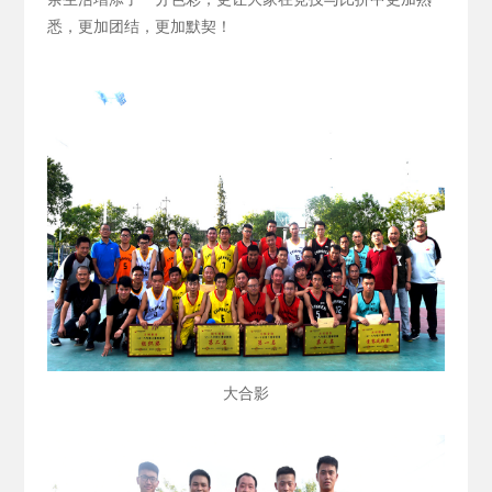
悉，更加团结，更加默契！
大合影