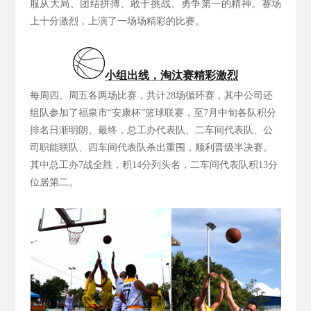
服从大局、团结拼搏、敢于挑战、勇争第一的精神。赛场
上十分激烈，上演了一场场精彩的比赛。
小组出线，淘汰赛精彩激烈
每周四、周五各两场比赛，共计
28
场循环赛，其中公司还
组队参加了福泉市“安康杯”篮球联赛，至
7
月中旬各队积分
排名日渐明朗。最终，总工办代表队、二车间代表队、公
司职能联队、四车间代表队杀出重围，顺利晋级半决赛。
其中总工办
7
战全胜，积
14
分列头名，二车间代表队积
13
分
位居第二。