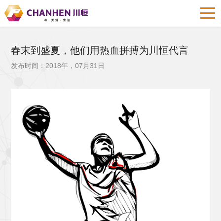
春末到盛夏，他们用热血拼搏为川恒代言
发布时间：2018年，07月31日