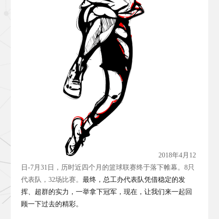
2018
年
4
月
12
日
-7
月
31
日，历时近四个月的篮球联赛终于落下帷幕。
8
只
代表队，
32
场比赛。
最终，总工办代表队凭借稳定的发
挥、超群的实力，一举拿下冠军，现在，让我们来一起回
顾一下过去的精彩。