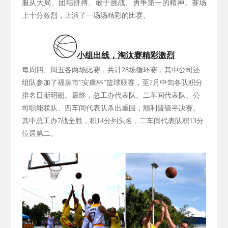
服从大局、团结拼搏、敢于挑战、勇争第一的精神。赛场
上十分激烈，上演了一场场精彩的比赛。
小组出线，淘汰赛精彩激烈
每周四、周五各两场比赛，共计
28
场循环赛，其中公司还
组队参加了福泉市“安康杯”篮球联赛，至
7
月中旬各队积分
排名日渐明朗。最终，总工办代表队、二车间代表队、公
司职能联队、四车间代表队杀出重围，顺利晋级半决赛。
其中总工办
7
战全胜，积
14
分列头名，二车间代表队积
13
分
位居第二。