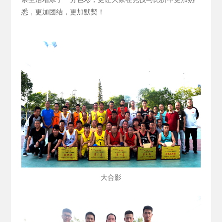
悉，更加团结，更加默契！
大合影