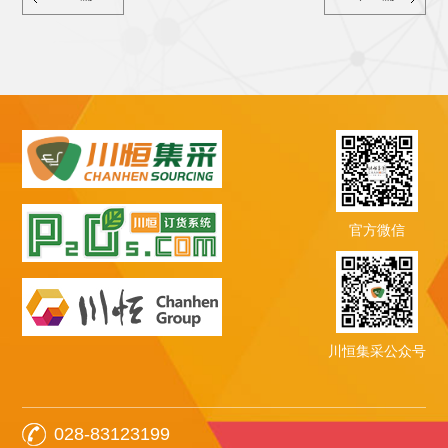
官方微信
川恒集采公众号
028-83123199