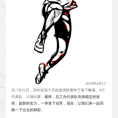
2018
年
4
月
12
日
-7
月
31
日，历时近四个月的篮球联赛终于落下帷幕。
8
只
代表队，
32
场比赛。
最终，总工办代表队凭借稳定的发
挥、超群的实力，一举拿下冠军，现在，让我们来一起回
顾一下过去的精彩。