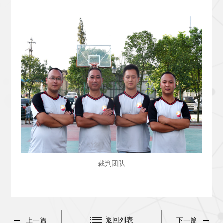
裁判团队
返回列表
上一篇
下一篇