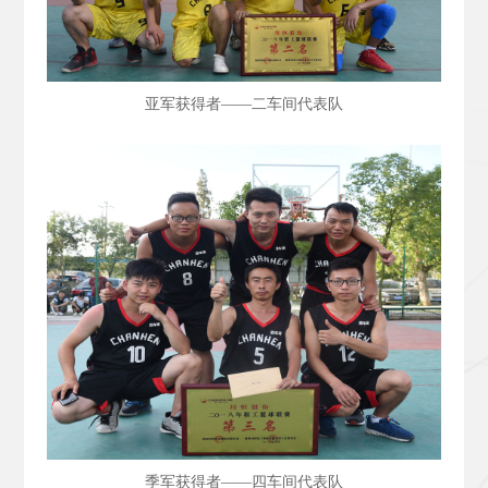
亚军获得者——二车间代表队
季军获得者——四车间代表队