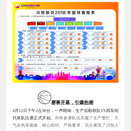
赛事开幕，引爆热潮
4
月
12
日下午
2
点
30
分，一声哨响，生产后勤联队
VS
四车间
代表队比赛正式开始。
所有参赛队伍克服了生产繁忙、天
气炎热等困难，精心组织、严格要求，充分展现了川恒人