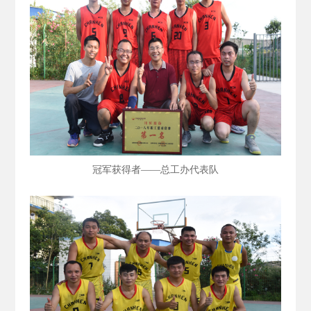
冠军获得者——总工办代表队