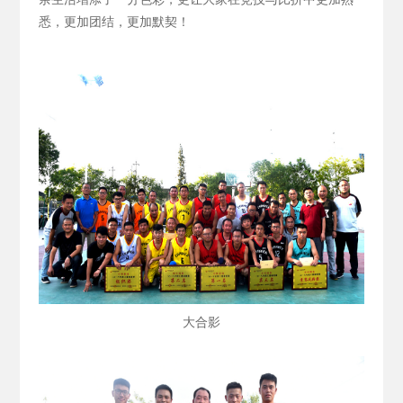
悉，更加团结，更加默契！
大合影