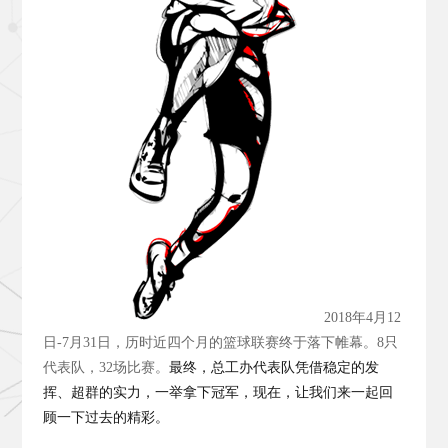
2018
年
4
月
12
日
-7
月
31
日，历时近四个月的篮球联赛终于落下帷幕。
8
只
代表队，
32
场比赛。
最终，总工办代表队凭借稳定的发
挥、超群的实力，一举拿下冠军，现在，让我们来一起回
顾一下过去的精彩。