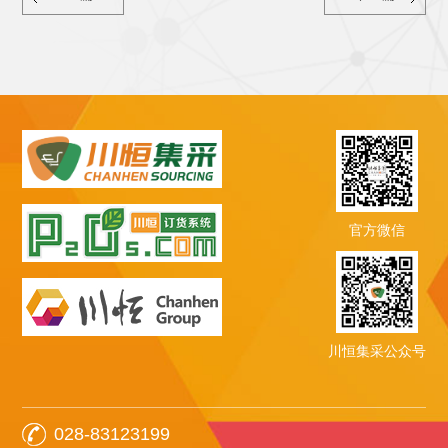
官方微信
川恒集采公众号
028-83123199