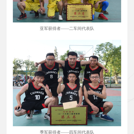
亚军获得者——二车间代表队
季军获得者——四车间代表队