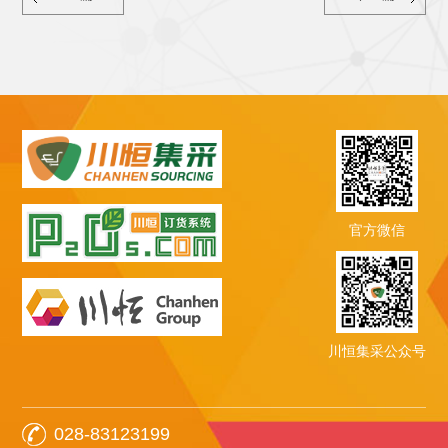
官方微信
川恒集采公众号
028-83123199