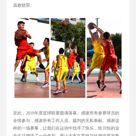
虽败犹荣。
至此，2018年度篮球联赛圆满落幕。感谢所有参赛球员的
全情参与，感谢所有工作人员、裁判的无私奉献。感谢这
样的一场赛事，让我们在运动中找寻了快乐，给川恒的业
余生活增添了一分色彩，更让大家在竞技与比拼中更加熟