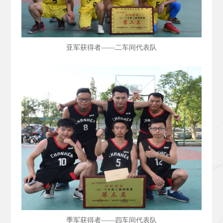
亚军获得者——二车间代表队
季军获得者——四车间代表队