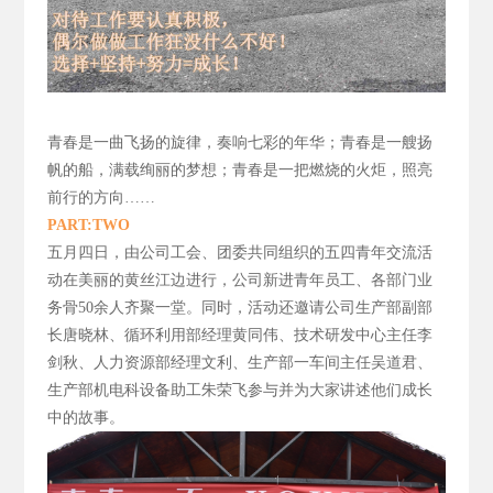
青春是一曲飞扬的旋律，
奏响七彩的年华；青春是一艘扬
帆的船，满载绚丽的梦想；青春是一把燃烧的火炬，照亮
前行的方向……
PART:TWO
五月四日，由公司工会、团委共同组织的五四青年交流活
动在美丽的黄丝江边进行，公司新进青年员工、各部门业
务骨50
余人齐聚一堂。同时，活动还邀请公司生产部副部
长唐晓林、循环利用部经理黄同伟、技术研发中心主任李
剑秋、人力资源部经理文利、生产部一车间主任吴道君、
生产部机电科设备助工朱荣飞参与并为大家讲述他们成长
中的故事。