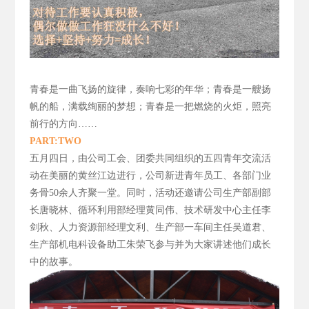
青春是一曲飞扬的旋律，
奏响七彩的年华；青春是一艘扬
帆的船，满载绚丽的梦想；青春是一把燃烧的火炬，照亮
前行的方向……
PART:TWO
五月四日，由公司工会、团委共同组织的五四青年交流活
动在美丽的黄丝江边进行，公司新进青年员工、各部门业
务骨50
余人齐聚一堂。同时，活动还邀请公司生产部副部
长唐晓林、循环利用部经理黄同伟、技术研发中心主任李
剑秋、人力资源部经理文利、生产部一车间主任吴道君、
生产部机电科设备助工朱荣飞参与并为大家讲述他们成长
中的故事。