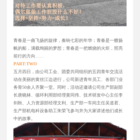
青春是一曲飞扬的旋律，
奏响七彩的年华；青春是一艘扬
帆的船，满载绚丽的梦想；青春是一把燃烧的火炬，照亮
前行的方向……
PART:TWO
五月四日，由公司工会、团委共同组织的五四青年交流活
动在美丽的黄丝江边进行，公司新进青年员工、各部门业
务骨50
余人齐聚一堂。同时，活动还邀请公司生产部副部
长唐晓林、循环利用部经理黄同伟、技术研发中心主任李
剑秋、人力资源部经理文利、生产部一车间主任吴道君、
生产部机电科设备助工朱荣飞参与并为大家讲述他们成长
中的故事。