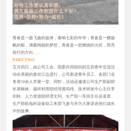
青春是一曲飞扬的旋律，
奏响七彩的年华；青春是一艘扬
帆的船，满载绚丽的梦想；青春是一把燃烧的火炬，照亮
前行的方向……
PART:TWO
五月四日，由公司工会、团委共同组织的五四青年交流活
动在美丽的黄丝江边进行，公司新进青年员工、各部门业
务骨50
余人齐聚一堂。同时，活动还邀请公司生产部副部
长唐晓林、循环利用部经理黄同伟、技术研发中心主任李
剑秋、人力资源部经理文利、生产部一车间主任吴道君、
生产部机电科设备助工朱荣飞参与并为大家讲述他们成长
中的故事。