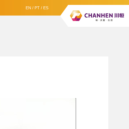
EN
/
PT
/
ES