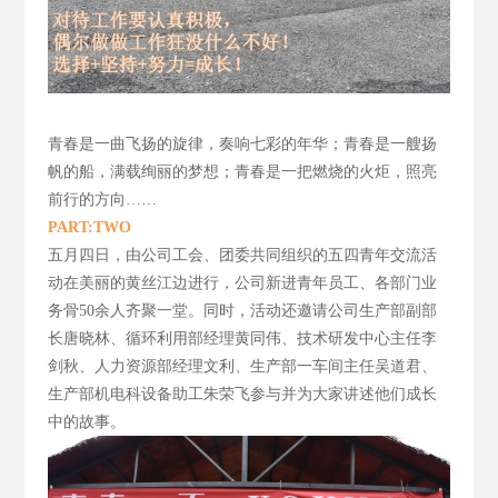
青春是一曲飞扬的旋律，
奏响七彩的年华；青春是一艘扬
帆的船，满载绚丽的梦想；青春是一把燃烧的火炬，照亮
前行的方向……
PART:TWO
五月四日，由公司工会、团委共同组织的五四青年交流活
动在美丽的黄丝江边进行，公司新进青年员工、各部门业
务骨50
余人齐聚一堂。同时，活动还邀请公司生产部副部
长唐晓林、循环利用部经理黄同伟、技术研发中心主任李
剑秋、人力资源部经理文利、生产部一车间主任吴道君、
生产部机电科设备助工朱荣飞参与并为大家讲述他们成长
中的故事。