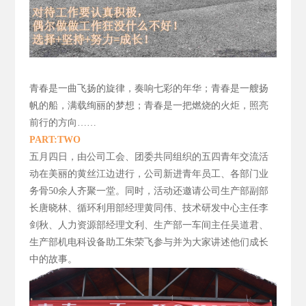
青春是一曲飞扬的旋律，
奏响七彩的年华；青春是一艘扬
帆的船，满载绚丽的梦想；青春是一把燃烧的火炬，照亮
前行的方向……
PART:TWO
五月四日，由公司工会、团委共同组织的五四青年交流活
动在美丽的黄丝江边进行，公司新进青年员工、各部门业
务骨50
余人齐聚一堂。同时，活动还邀请公司生产部副部
长唐晓林、循环利用部经理黄同伟、技术研发中心主任李
剑秋、人力资源部经理文利、生产部一车间主任吴道君、
生产部机电科设备助工朱荣飞参与并为大家讲述他们成长
中的故事。