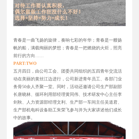
青春是一曲飞扬的旋律，
奏响七彩的年华；青春是一艘扬
帆的船，满载绚丽的梦想；青春是一把燃烧的火炬，照亮
前行的方向……
PART:TWO
五月四日，由公司工会、团委共同组织的五四青年交流活
动在美丽的黄丝江边进行，公司新进青年员工、各部门业
务骨50
余人齐聚一堂。同时，活动还邀请公司生产部副部
长唐晓林、循环利用部经理黄同伟、技术研发中心主任李
剑秋、人力资源部经理文利、生产部一车间主任吴道君、
生产部机电科设备助工朱荣飞参与并为大家讲述他们成长
中的故事。