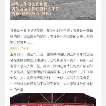
青春是一曲飞扬的旋律，
奏响七彩的年华；青春是一艘扬
帆的船，满载绚丽的梦想；青春是一把燃烧的火炬，照亮
前行的方向……
PART:TWO
五月四日，由公司工会、团委共同组织的五四青年交流活
动在美丽的黄丝江边进行，公司新进青年员工、各部门业
务骨50
余人齐聚一堂。同时，活动还邀请公司生产部副部
长唐晓林、循环利用部经理黄同伟、技术研发中心主任李
剑秋、人力资源部经理文利、生产部一车间主任吴道君、
生产部机电科设备助工朱荣飞参与并为大家讲述他们成长
中的故事。