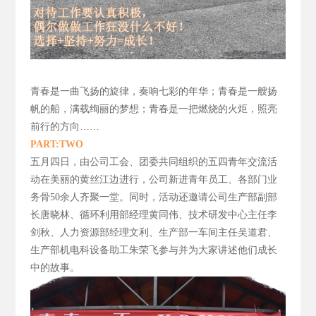
青春是一曲飞扬的旋律，
奏响七彩的年华；青春是一艘扬
帆的船，满载绚丽的梦想；青春是一把燃烧的火炬，照亮
前行的方向……
PART:TWO
五月四日，由公司工会、团委共同组织的五四青年交流活
动在美丽的黄丝江边进行，公司新进青年员工、各部门业
务骨50
余人齐聚一堂。同时，活动还邀请公司生产部副部
长唐晓林、循环利用部经理黄同伟、技术研发中心主任李
剑秋、人力资源部经理文利、生产部一车间主任吴道君、
生产部机电科设备助工朱荣飞参与并为大家讲述他们成长
中的故事。