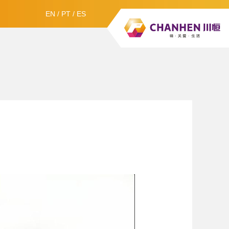
EN
/
PT
/
ES